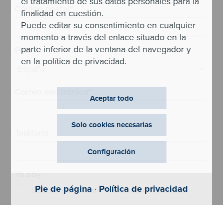
el tratamiento de sus datos personales para la
Código postal
*
finalidad en cuestión.
Puede editar su consentimiento en cualquier
momento a través del enlace situado en la
parte inferior de la ventana del navegador y
País
*
en la política de privacidad.
Correo electrónico
*
Aceptar todo
Solo cookies necesarias
Teléfono
Configuración
Yo soy
Pie de página
·
Política de privacidad
Cliente particular
Cliente corporativo
Configuración